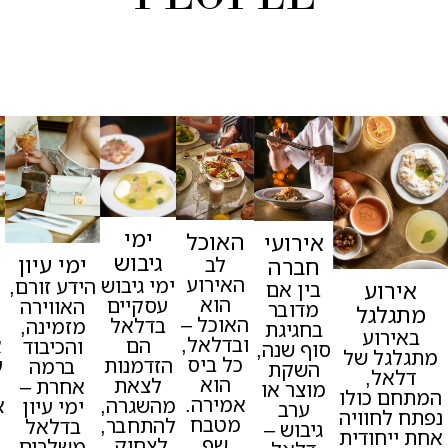
ימי
אצלכם
האוכל
אירועי
גיבוש
בעסק
ימי עיון
לב
חברה
האירוע
ימי גיבוש
דלאל
הידע זורם,
בין אם
ע
הוא
עסקיים
מגיעה
האווירה
מדובר
ל
האוכל –
בדלאל
עד
מזמינה,
בחגיגת
ע
ובדלאל,
הם
אליכם –
והכיבוד
סוף שנה,
 של
כל ביס
הזדמנות
עם מגשי
ברמה
השקת
,
הוא
לצאת
אירוח
אחרת –
מוצר או
ולו
אמירה.
מהשגרה,
אלגנטיים
ימי עיון
ערב
וויה
מטבח
להתחבר,
ומעוררי
בדלאל
גיבוש –
ודית
שף
לצחוק,
תיאבון,
משלבים