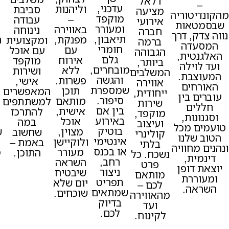
דלאל
עדכני,
וליהנות
שדרכם
סביבת
מציעה
וריה
מוקפד
–
נגיע גם
עבודה
אירועי
ות
ומעורר
באווירה
ללב של
נינוחה
חברה
 דרך
תיאבון,
מפנקת,
האורחים
ומקצועית
ברמה
ה
חומרי
עם
שלכם.
עם אוכל
הגבוהה
ית,
גלם
אירוח
מושלם
מוקפד
ביותר,
לה
מובחרים,
ללא
לישיבות
ושירות
המשלבים
ת.
והגשה
פשרות.
הנהלה,
אישי,
אווירה
ים
שמספרת
תוכן
הרמות
המאפשרים
ייחודית,
בין
סיפור.
מותאם
כוסית,
למשתתפים
שירות
ם
בין אם
אישית,
או כל
להתרכז
מוקפד,
ת,
באירוע
אוכל
רגע
במה
ועיצוב
מכל
בוטיק
מצוין,
שצריך בו
שחשוב
קולינרי
לנו
אינטימי
ולוקיישן
נוכחות
באמת –
בלתי
וויה
או בכנס
מעורר
מרשימה
התוכן.
נשכח. כל
,
רחב,
השראה
וטעימה
פרט
ופן
ניצור
שיבטיח
במיוחד,
מותאם
רת
תפריט
יום שלא
אצלכם
לכם –
.
שמתאים
שוכחים.
בעסק.
מהאווירה
בדיוק
ועד
לכם.
לקינוח.