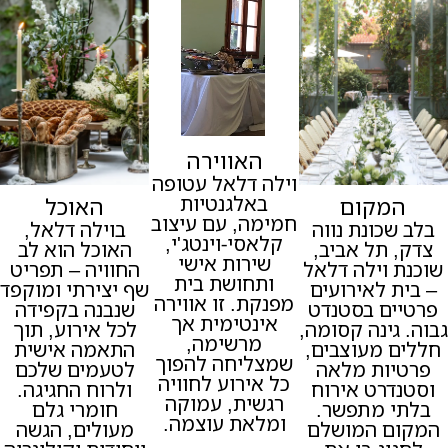
האווירה
וילה דלאל עטופה
באלגנטיות
המקום
האוכל
חמימה, עם עיצוב
בלב שכונת נווה
בוילה דלאל,
קלאסי-וינטג'י,
צדק, תל אביב,
האוכל הוא לב
שירות אישי
שוכנת וילה דלאל
החוויה – תפריט
ותחושת בית
– בית לאירועים
שף יצירתי ומוקפד
מפנקת. זו אווירה
פרטיים בסטנדט
שנבנה בקפידה
אינטימית אך
גבוה. גינה קסומה,
לכל אירוע, תוך
מרשימה,
חללים מעוצבים,
התאמה אישית
שמצליחה להפוך
פרטיות מלאה
לטעמים שלכם
כל אירוע לחוויה
וסטנדרט אירוח
ולרוח החגיגה.
רגשית, עמוקה
בלתי מתפשר.
חומרי גלם
ומלאת עוצמה.
המקום המושלם
מעולים, הגשה