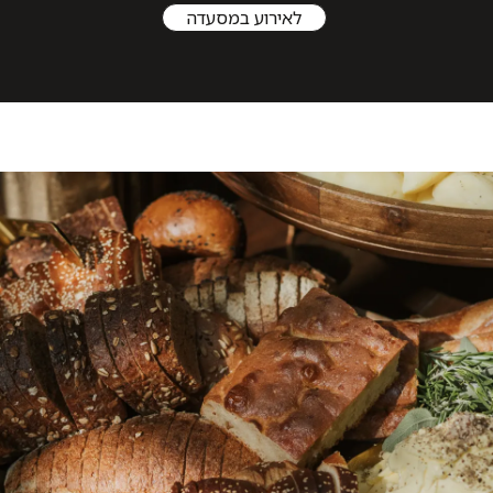
לאירוע במסעדה
קרא
עוד
על
Special
Events